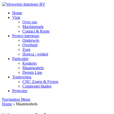
Home
Visie
Over ons
Machinepark
Contact & Route
Project interieurs
Onderwijs
Overheid
Zorg
Horeca / winkel
Particulier
Keukens
Maatmeubels
Design Line
Toelevering
CNC Zagen & Frezen
Composiet bladen
Projecten
Navigation Menu
Home
»
Maatmeubels